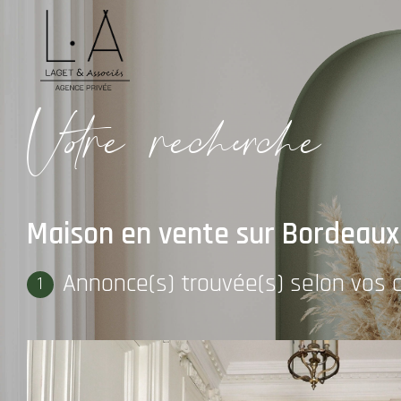
V
o
r
e
r
e
c
e
c
e
Maison en vente sur Bordeaux
Annonce(s) trouvée(s) selon vos c
1