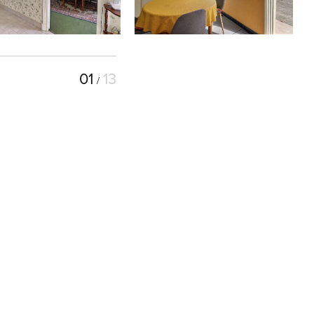
01
13
/