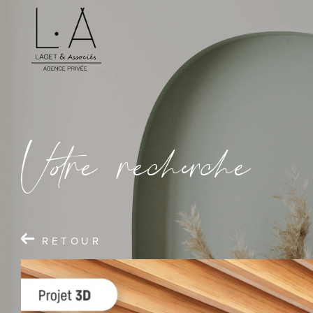
V
o
r
e
r
e
c
e
c
e
RETOUR