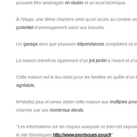
pouvant être aménagée
en studio
et un local technique.
À l'étage, une 3ème chambre ainsi qu’un accès au comble vou
potentiel
d’aménagement selon vos besoins.
Un
garage
ainsi que plusieurs
dépendances
complètent ce b
La maison bénéficie également d’un
joli jardin
à l’avant et d’u
Cette maison est le lieu idéal pour les familles en quête d'un l
agréable.
N'hésitez plus et venez visiter cette maison aux
multiples poss
charmer par ses
nombreux atouts
.
“Les informations sur les risques auxquels ce bien est expos
le site Géorisques
http://www.georisques.gouv.fr
”