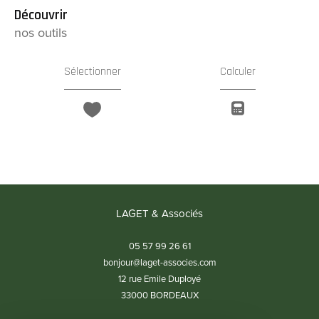
découvrir
nos outils
Sélectionner
Calculer
LAGET & Associés
05 57 99 26 61
bonjour@laget-associes.com
12 rue Emile Duployé
33000
BORDEAUX