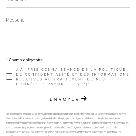
Message
*
* Champ obligatoire
J'AI PRIS CONNAISSANCE DE LA POLITIQUE
DE CONFIDENTIALITÉ ET DES INFORMATIONS
RELATIVES AU TRAITEMENT DE MES
DONNÉES PERSONNELLES (*)*
ENVOYER
Les informations recueillies sur ce formulaire sont enregistrées dans un fichier informatisé par La Boite Immo agissant comme
Sous-traitant du traitement pour la gestion de la clientèle/prospects de l'Agence / du Réseau qui reste Responsable du
Traitement de vos Données personnelles. La base légale du traitement repose sur l'intérêt légitime de l'Agence / du Réseau. Elles
sont conservées jusqu'à demande de suppression et sont destinées à l'Agence / au Réseau. Conformément à la loi «
informatique et libertés », vous disposez des droits d’accès, de rectification, d’effacement, d’opposition, de limitation et de