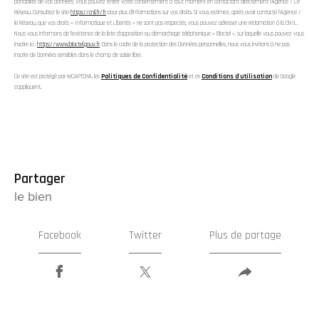
portabilité de vos données. Vous pouvez retirer votre consentement à tout moment en contactant directement l’Agence / Le
Réseau. Consultez le site
https://cnil.fr/fr
pour plus d’informations sur vos droits. Si vous estimez, après avoir contacté l'Agence /
le Réseau, que vos droits « Informatique et Libertés » ne sont pas respectés, vous pouvez adresser une réclamation à la CNIL.
Nous vous informons de l’existence de la liste d'opposition au démarchage téléphonique « Bloctel », sur laquelle vous pouvez vous
inscrire ici :
https://www.bloctel.gouv.fr
. Dans le cadre de la protection des Données personnelles, nous vous invitons à ne pas
inscrire de Données sensibles dans le champ de saisie libre.
Ce site est protégé par reCAPTCHA, les
Politiques de Confidentialité
et es
Conditions d'utilisation
de Google
s'appliquent.
partager
le bien
Facebook
Twitter
Plus de partage