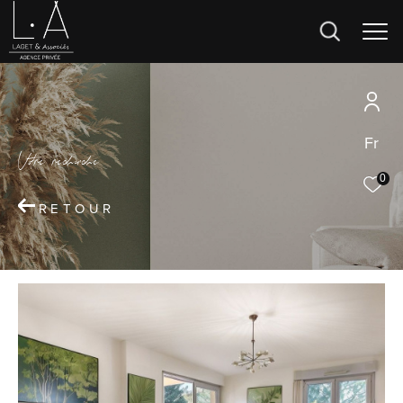
Fr
V
o
r
e
r
e
c
e
c
e
0
RETOUR