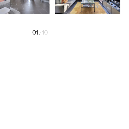
01
10
/