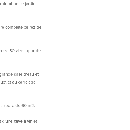
rplombant le
jardin
ré complète ce rez-de-
née 50 vient apporter
rande salle d'eau et
uet et au carrelage
n arboré de 60 m2.
t d’une
cave à vin
et