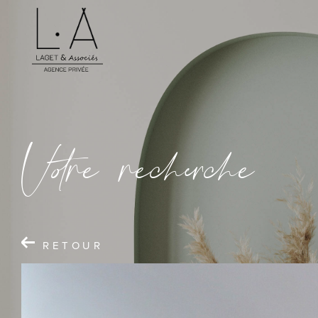
V
o
r
e
r
e
c
e
c
e
RETOUR