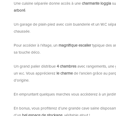
Une cuisine séparée donne accès à une
charmante loggia
su
arboré
.
Un garage de plain-pied avec coin buanderie et un W.C sépa
chaussée.
Pour accéder à l’étage, un
magnifique escalier
typique des an
sa touche déco.
Un grand palier distribue
4 chambres
avec rangements, une g
un w.c. Vous apprécierez
le charme
de l’ancien grâce au parq
d’origine.
En empruntant quelques marches vous accèderez à un jardi
En bonus, vous profiterez d’une grande cave saine disposan
d’un
bel espace de stockage
, véritable atout !