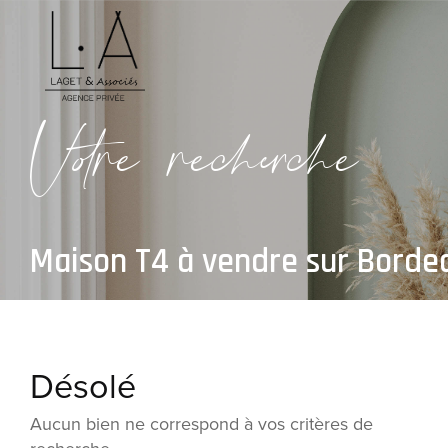
V
o
r
e
r
e
c
e
c
e
Maison T4 à vendre sur Borde
Désolé
Aucun bien ne correspond à vos critères de