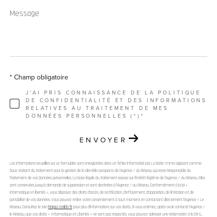
Message
*
* Champ obligatoire
J'AI PRIS CONNAISSANCE DE LA POLITIQUE
DE CONFIDENTIALITÉ ET DES INFORMATIONS
RELATIVES AU TRAITEMENT DE MES
DONNÉES PERSONNELLES (*)*
ENVOYER
Les informations recueillies sur ce formulaire sont enregistrées dans un fichier informatisé par La Boite Immo agissant comme
Sous-traitant du traitement pour la gestion de la clientèle/prospects de l'Agence / du Réseau qui reste Responsable du
Traitement de vos Données personnelles. La base légale du traitement repose sur l'intérêt légitime de l'Agence / du Réseau. Elles
sont conservées jusqu'à demande de suppression et sont destinées à l'Agence / au Réseau. Conformément à la loi «
informatique et libertés », vous disposez des droits d’accès, de rectification, d’effacement, d’opposition, de limitation et de
portabilité de vos données. Vous pouvez retirer votre consentement à tout moment en contactant directement l’Agence / Le
Réseau. Consultez le site
https://cnil.fr/fr
pour plus d’informations sur vos droits. Si vous estimez, après avoir contacté l'Agence /
le Réseau, que vos droits « Informatique et Libertés » ne sont pas respectés, vous pouvez adresser une réclamation à la CNIL.