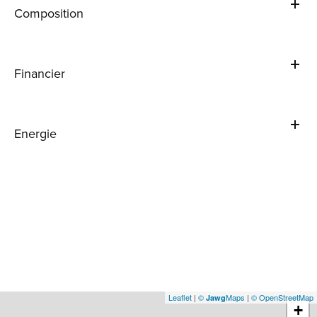
Composition
Financier
Energie
Leaflet
|
©
Maps
|
© OpenStreetMap
Jawg
+