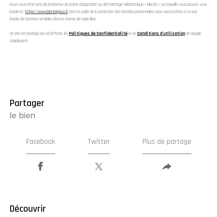
Nous vous informons de l’existence de la liste d'opposition au démarchage téléphonique « Bloctel », sur laquelle vous pouvez vous
inscrire ici :
https://www.bloctel.gouv.fr
. Dans le cadre de la protection des Données personnelles, nous vous invitons à ne pas
inscrire de Données sensibles dans le champ de saisie libre.
Ce site est protégé par reCAPTCHA, les
Politiques de Confidentialité
et es
Conditions d'utilisation
de Google
s'appliquent.
partager
le bien
Facebook
Twitter
Plus de partage
découvrir