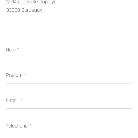
12-14 rue Émile Duployé
33000 Bordeaux
Nom
*
Prénom
*
E-
mail
*
Téléphone
*