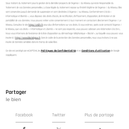
Sous-traitant du traitement pour la gestion de la clientèle/prospects de l'Agence / du Réseau qui reste Responsable du
Traitement de vos Données personnelles. La base légale du traitement repose sur l'intérêt légitime de l'Agence / du Réseau. Elles
sont conservées jusqu'à demande de suppression et sont destinées à l'Agence / au Réseau. Conformément à la loi «
informatique et libertés », vous disposez des droits d’accès, de rectification, d’effacement, d’opposition, de limitation et de
portabilité de vos données. Vous pouvez retirer votre consentement à tout moment en contactant directement l’Agence / Le
Réseau. Consultez le site
https://cnil.fr/fr
pour plus d’informations sur vos droits. Si vous estimez, après avoir contacté l'Agence /
le Réseau, que vos droits « Informatique et Libertés » ne sont pas respectés, vous pouvez adresser une réclamation à la CNIL.
Nous vous informons de l’existence de la liste d'opposition au démarchage téléphonique « Bloctel », sur laquelle vous pouvez vous
inscrire ici :
https://www.bloctel.gouv.fr
. Dans le cadre de la protection des Données personnelles, nous vous invitons à ne pas
inscrire de Données sensibles dans le champ de saisie libre.
Ce site est protégé par reCAPTCHA, les
Politiques de Confidentialité
et es
Conditions d'utilisation
de Google
s'appliquent.
partager
le bien
Facebook
Twitter
Plus de partage