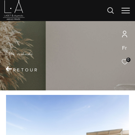
Fr
V
o
r
e
r
e
c
e
c
e
0
RETOUR