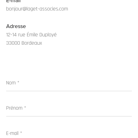
E-mail
bonjour@laget-associes.com
Adresse
12-14 rue Émile Duployé
33000 Bordeaux
Nom
*
Prénom
*
E-
mail
*