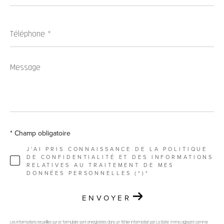
Téléphone
*
Message
*
* Champ obligatoire
J'AI PRIS CONNAISSANCE DE LA POLITIQUE
DE CONFIDENTIALITÉ ET DES INFORMATIONS
RELATIVES AU TRAITEMENT DE MES
DONNÉES PERSONNELLES (*)*
ENVOYER
Les informations recueillies sur ce formulaire sont enregistrées dans un fichier informatisé par La Boite Immo agissant comme